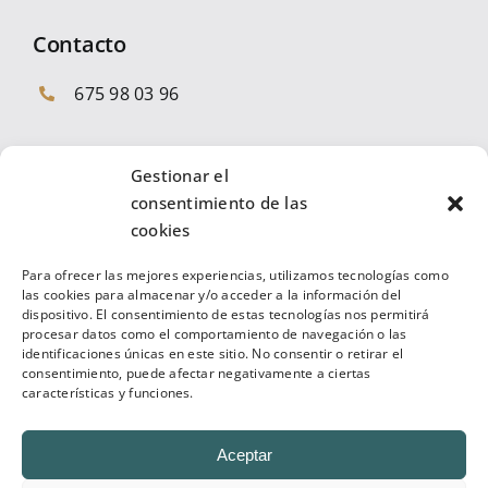
Contacto
675 98 03 96
Gestionar el
consentimiento de las
cookies
En Inverpremium somos especialistas en
Para ofrecer las mejores experiencias, utilizamos tecnologías como
inversiones inmobiliarias de alta calidad y riesgo
las cookies para almacenar y/o acceder a la información del
moderado. Nuestros clientes son tanto
dispositivo. El consentimiento de estas tecnologías nos permitirá
procesar datos como el comportamiento de navegación o las
inversores y propietarios como grandes
identificaciones únicas en este sitio. No consentir o retirar el
operadores.
consentimiento, puede afectar negativamente a ciertas
características y funciones.
Aceptar
© 2026 INVERPREMIUM. • Todos los derechos reservados.