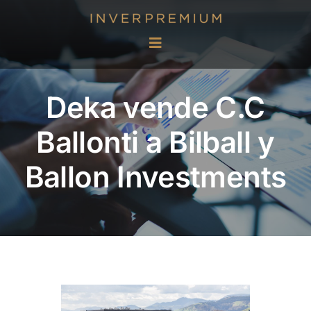
Saltar
al
contenido
Toggle
Navigation
Oportunidades de inversión
Deka vende C.C
Servicios
Ballonti a Bilball y
Ballon Investments
Referencias
Noticias
Quiénes somos