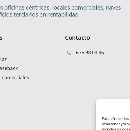
oficinas céntricas, locales comerciales, naves
ficios terciarios en rentabilidad
s
Contacto
675 98 03 96
sión
easeback
 comerciales
Para ofrecer las
almacenar y/o ac
tecnologías nos