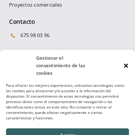
Proyectos comerciales
Contacto
675 98 03 96
Gestionar el
consentimiento de las
cookies
En Inverpremium somos especialistas en
Para ofrecer las mejores experiencias, utilizamos tecnologías como
inversiones inmobiliarias de alta calidad y riesgo
las cookies para almacenar y/o acceder a la información del
moderado. Nuestros clientes son tanto
dispositivo. El consentimiento de estas tecnologías nos permitirá
procesar datos como el comportamiento de navegación o las
inversores y propietarios como grandes
identificaciones únicas en este sitio. No consentir o retirar el
operadores.
consentimiento, puede afectar negativamente a ciertas
características y funciones.