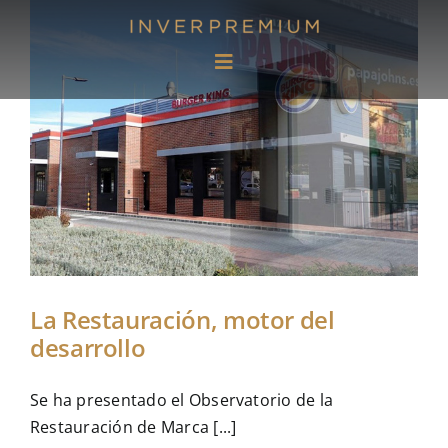
Saltar
al
contenido
Toggle
Navigation
Oportunidades de inversión
Servicios
Referencias
La Restauración, motor del
Noticias
desarrollo
Quiénes somos
Se ha presentado el Observatorio de la
Restauración de Marca [...]